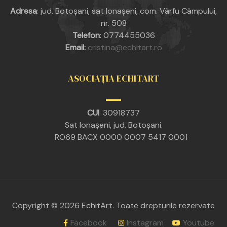
Adresa
:
jud. Botoșani, sat Ionașeni, com. Vârfu Câmpului,
nr. 508
Telefon
:
0774455036
Email:
cristina@echitart.ro
ASOCIAȚIA ECHITART
CUI
: 30918737
Sat Ionașeni, jud. Botoșani.
RO69 BACX 0000 0007 5417 0001
Copyright © 2026 EchitArt. Toate drepturile rezervate
Facebook
Instagram
Youtube